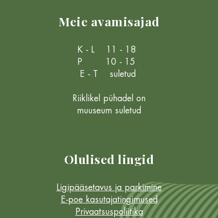
Meie avamisajad
K - L 11 - 18
P 10 - 15
E - T suletud
Riiklikel pühadel on
muuseum suletud
Olulised lingid
Ligipääsetavus ja parkimine
E-poe kasutajatingimused
Privaatsuspoliitika