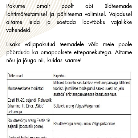
Pakume omalt poolt abi üldteemade
lahtimõtestamisel ja põhiteema valimisel. Vajadusel
aitame leida ja soetada loovtööks vajalikke
vahendeid.
Lisaks väljapakutud teemadele võib meie poole
pöörduda ka omapoolsete ettepanekutega. Aitame
nõu ja jõuga nii, kuidas saame!