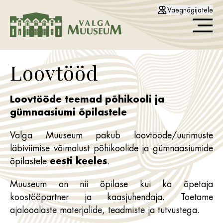
Vaegnägijatele
Loovtööd
Loovtööde teemad põhikooli ja
gümnaasiumi õpilastele
Valga Muuseum pakub loovtööde/uurimuste
läbiviimise võimalust põhikoolide ja gümnaasiumide
õpilastele
eesti keeles
.
Muuseum on nii õpilase kui ka õpetaja
koostööpartner ja kaasjuhendaja. Toetame
ajalooalaste materjalide, teadmiste ja tutvustega.