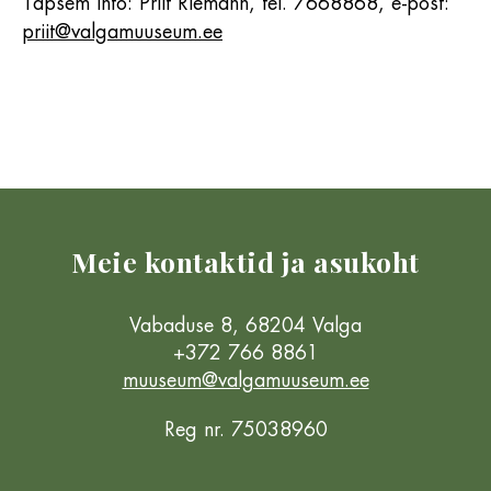
Täpsem info: Priit Riemann, tel. 7668868, e-post:
priit@valgamuuseum.ee
Meie kontaktid ja asukoht
Vabaduse 8, 68204 Valga
+372 766 8861
muuseum@valgamuuseum.ee
Reg nr. 75038960